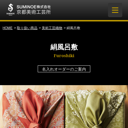
HOME
取り扱い商品
美術工芸織物
絹風呂敷
絹風呂敷
Furoshiki
名入れオーダーのご案内