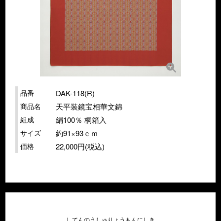
品番
DAK-118(R)
商品名
天平装鏡宝相華文錦
組成
絹100％ 桐箱入
サイズ
約91×93ｃｍ
価格
22,000円(税込)
してんのうしゅりょうもんにしき