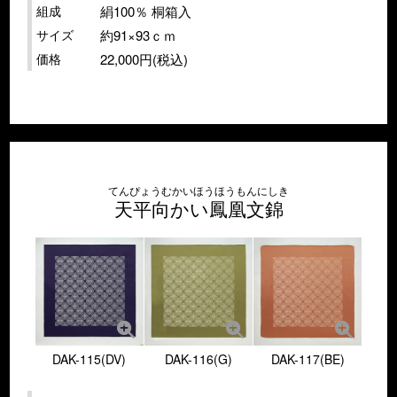
組成
絹100％ 桐箱入
サイズ
約91×93ｃｍ
価格
22,000円(税込)
てんぴょうむかいほうほうもんにしき
天平向かい鳳凰文錦
DAK-115(DV)
DAK-116(G)
DAK-117(BE)