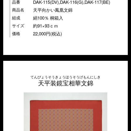
品番
DAK-115(DV),DAK-116(G),DAK-117(BE)
商品名
天平向かい鳳凰文錦
組成
絹100％ 桐箱入
サイズ
約91×93ｃｍ
価格
22,000円(税込)
てんぴょうそうきょうほうそうげもんにしき
天平装鏡宝相華文錦